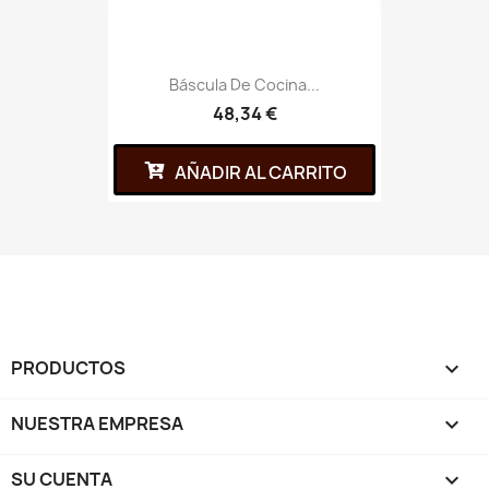
Báscula De Cocina...
48,34 €
AÑADIR AL CARRITO
PRODUCTOS

NUESTRA EMPRESA

SU CUENTA
