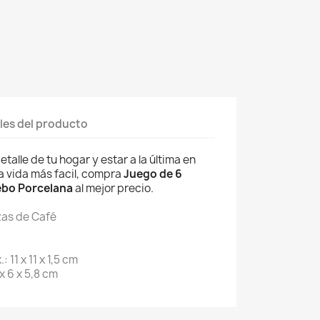
les del producto
talle de tu hogar y estar a la última en
a vida más facil, compra
Juego de 6
ebo Porcelana
al mejor precio.
zas de Café
 11 x 11 x 1,5 cm
x 6 x 5,8 cm