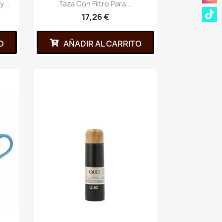
...
Taza Con Filtro Para...
17,26 €
O
AÑADIR AL CARRITO