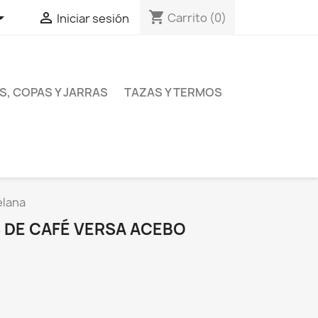
shopping_cart


Carrito
(0)
Iniciar sesión
S, COPAS Y JARRAS
TAZAS Y TERMOS
elana
S DE CAFÉ VERSA ACEBO