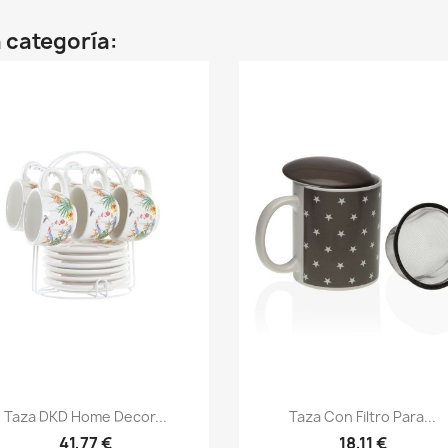
 categoría:
Taza DKD Home Decor...
Taza Con Filtro Para...
41,77 €
18,11 €