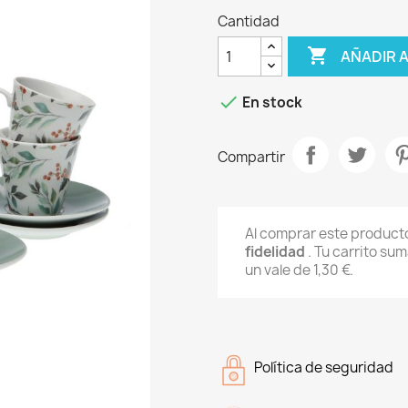
Cantidad

AÑADIR 

En stock
Compartir
Al comprar este produc
fidelidad
. Tu carrito su
un vale de
1,30 €
.
Política de seguridad