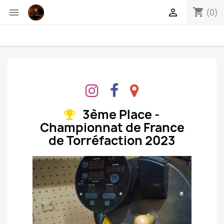
shopping_cart


(0)
3ème Place -
Championnat de France
de Torréfaction 2023