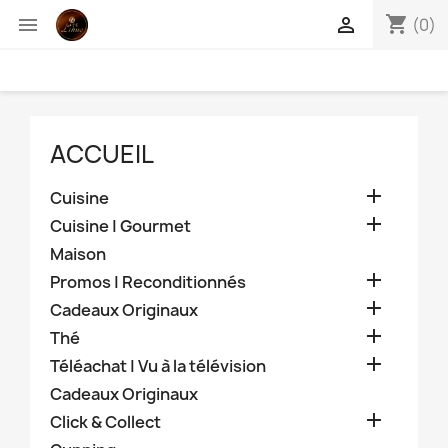
shopping_cart


(0)
ACCUEIL

Cuisine

Cuisine | Gourmet
Maison

Promos | Reconditionnés

Cadeaux Originaux

Thé

Téléachat | Vu à la télévision
Cadeaux Originaux

Click & Collect