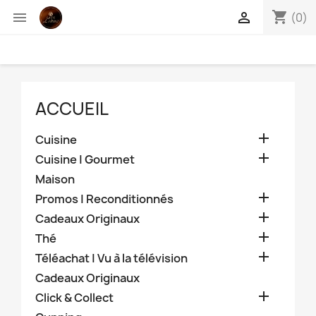
shopping_cart


(0)
ACCUEIL

Cuisine

Cuisine | Gourmet
Maison

Promos | Reconditionnés

Cadeaux Originaux

Thé

Téléachat | Vu à la télévision
Cadeaux Originaux

Click & Collect