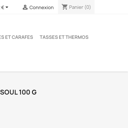
shopping_cart


Panier
(0)
 €
Connexion
ES ET CARAFES
TASSES ET THERMOS
SOUL 100 G