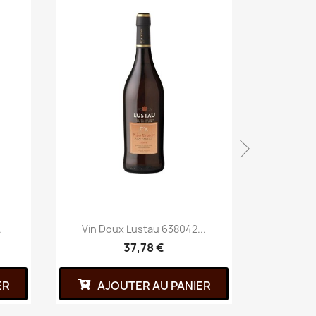
.
Vin Doux Lustau 638042...
Infus
37,78 €
ER
AJOUTER AU PANIER
AJ