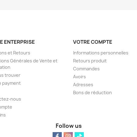
E ENTERPRISE
VOTRE COMPTE
sons et Retours
Informations personnelles
ions Générales de Vente et
Retours produit
sation
Commandes
s trouver
Avoirs
e payment
Adresses
Bons de réduction
ctez-nous
ompte
ins
Follow us