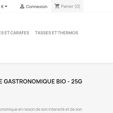
shopping_cart


Panier
(0)
 €
Connexion
ES ET CARAFES
TASSES ET THERMOS
E GASTRONOMIQUE BIO - 25G
ronomique en raison de son intensité et de son