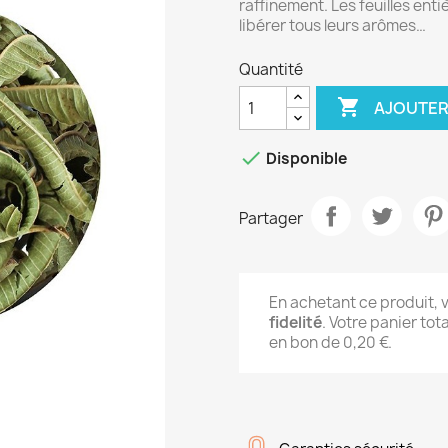
raffinement. Les feuilles en
libérer tous leurs arômes…
Quantité

AJOUTER

Disponible
Partager
En achetant ce produit,
fidelité
. Votre panier tot
en bon de
0,20 €
.