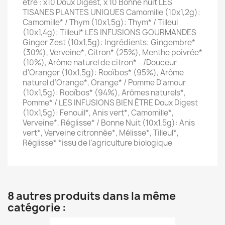
être : x10 Doux Digest, x 10 Bonne nuit LES
TISANES PLANTES UNIQUES Camomille (10x1,2g):
Camomille* / Thym (10x1,5g): Thym* / Tilleul
(10x1,4g): Tilleul* LES INFUSIONS GOURMANDES
Ginger Zest (10x1,5g): Ingrédients: Gingembre*
(30%), Verveine*, Citron* (25%), Menthe poivrée*
(10%), Arôme naturel de citron* - /Douceur
d'Oranger (10x1,5g): Rooïbos* (95%), Arôme
naturel d’Orange*, Orange* / Pomme D'amour
(10x1,5g): Rooïbos* (94%), Arômes naturels*,
Pomme* / LES INFUSIONS BIEN ÊTRE Doux Digest
(10x1,5g): Fenouil*, Anis vert*, Camomille*,
Verveine*, Réglisse* / Bonne Nuit (10x1,5g): Anis
vert*, Verveine citronnée*, Mélisse*, Tilleul*,
Réglisse* *issu de l’agriculture biologique
8 autres produits dans la même
catégorie :