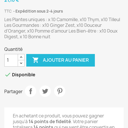
TTC
Expédition sous 2-4 jours
Les Plantes uniques : x 10 Camomille, x10 Thym, x10 Tilleul
Les Gourmandes : x10 Ginger Zest, x10 Douceur
d'Oranger, x10 Pomme d'amour Les Bien-être : x10 Doux
Digest, x 10 Bonne nuit
Quantité

AJOUTER AU PANIER

Disponible
Partager
En achetant ce produit, vous pouvez gagner
jusqu'à
14
points de fidelité
. Votre panier
totalisera
14
points
qui peuvent être convertis en